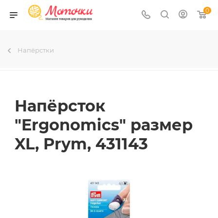
0
Напёрстки
Напёрсток
"Ergonomics" размер
XL, Prym, 431143