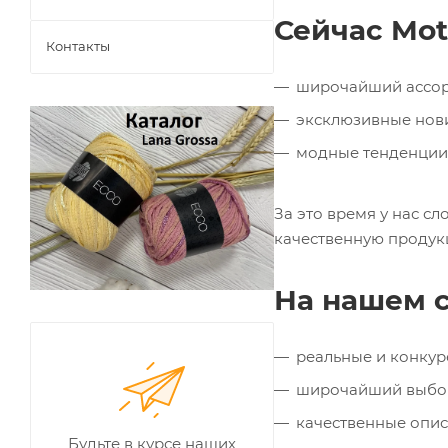
Сейчас Moto
Контакты
широчайший ассорт
эксклюзивные нови
модные тенденции 
За это время у нас 
качественную продук
На нашем с
реальные и конкур
широчайший выбор
качественные опис
Будьте в курсе наших