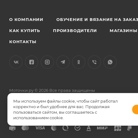
О КОМПАНИИ
ОБУЧЕНИЕ И ВЯЗАНИЕ НА ЗАКА
КАК КУПИТЬ
ПРОИЗВОДИТЕЛИ
МАГАЗИНЫ
КОНТАКТЫ
Моточки.ру © 2026 Все права защищены
Общество с ограниченной ответственностью «Силкетекс» 12504
Мы используем файлы cookie, чтобы сайт работал
Телефон (по фактическому местонахождению) 8 499 766 57 17, 8
корректно и был удобнее для вас. Продолжая
ИНН 7713716657, расчетный счет 40702810438000096502 ОАО 
пользоваться сайтом, вы соглашаетесь с
использованием cookie.