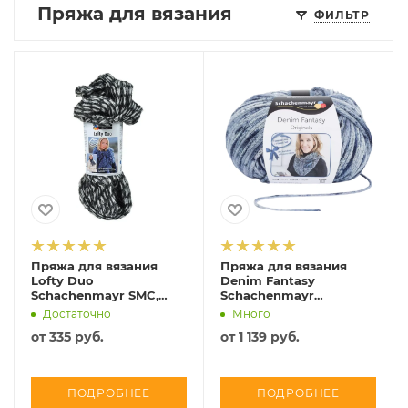
Пряжа для вязания
ФИЛЬТР
Пряжа для вязания
Пряжа для вязания
Lofty Duo
Denim Fantasy
Schachenmayr SMC,
Schachenmayr
COATS, 9891717-09999
Originals, MEZ, 9807831
Достаточно
Много
от
335 руб.
от
1 139 руб.
ПОДРОБНЕЕ
ПОДРОБНЕЕ