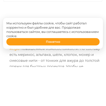
Мы используем файлы cookie, чтобы сайт работал
В каталоге пряжа европейских производителей:
корректно и был удобнее для вас. Продолжая
Lana Grossa
и
Lamana
из Германии,
пользоваться сайтом, вы соглашаетесь с использованием
cookie.
Schachenmayr
- универсальная классика для
Понятно
одежды и пледов, британская
Rowan
и носочная
Regia
повышенной износостойкости. По составу
есть меринос, альпака, шёлк, хлопок, мохер и
смесовые нити - от тонких для ажура до толстой
пряжи для быстрых проектов. Чтобы не
подбирать оттенки и метраж вручную, смотрите
готовые наборы пряжи
под конкретное изделие.
Инструмент под толщину нити выбирайте в
разделе
спицы и крючки
.