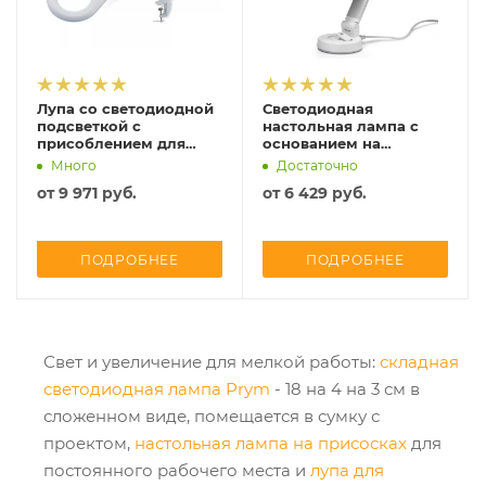
Лупа со светодиодной
Светодиодная
подсветкой с
настольная лампа с
присоблением для
основанием на
крепления, Prym,
присосках, Prym,
Много
Достаточно
610382
610381
от
9 971 руб.
от
6 429 руб.
ПОДРОБНЕЕ
ПОДРОБНЕЕ
Свет и увеличение для мелкой работы:
складная
светодиодная лампа Prym
- 18 на 4 на 3 см в
сложенном виде, помещается в сумку с
проектом,
настольная лампа на присосках
для
постоянного рабочего места и
лупа для