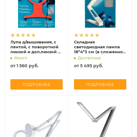
Лупа д/вышивания, с
Складная
лентой, с поворотной
светодиодная лампа
линзой и доп.линзой с
18*4*3 cм (в сложенном
8-ми кратным
состоянии), Prym,
Много
Достаточно
увеличением,
610719
от
1 560 руб.
от
5 495 руб.
Prym,611731
ПОДРОБНЕЕ
ПОДРОБНЕЕ