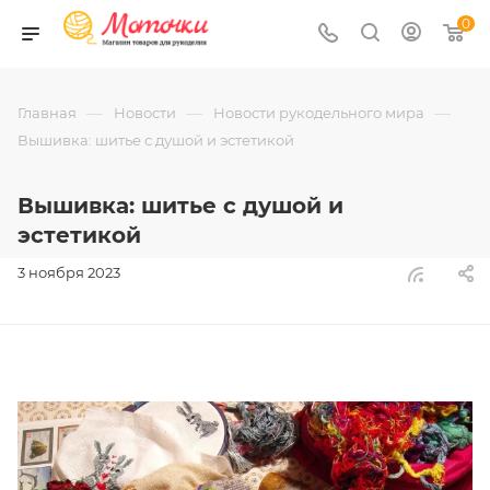
0
—
—
—
Главная
Новости
Новости рукодельного мира
Вышивка: шитье с душой и эстетикой
Вышивка: шитье с душой и
эстетикой
3 ноября 2023