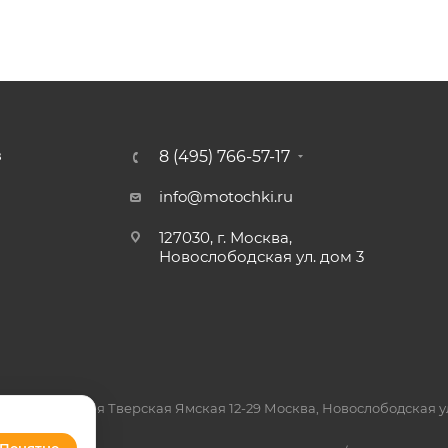
8 (495) 766-57-17
З
info@motochki.ru
127030, г. Москва,
Новослободская ул. дом 3
7, Москва, 3-я Тверская Ямская 12-29 Москва, Новослободская ул.
 926 863 97 21
Понятно