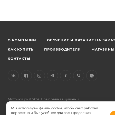
О КОМПАНИИ
ОБУЧЕНИЕ И ВЯЗАНИЕ НА ЗАКА
КАК КУПИТЬ
ПРОИЗВОДИТЕЛИ
МАГАЗИНЫ
КОНТАКТЫ
Моточки.ру © 2026 Все права защищены
Общество с ограниченной ответственностью «Силкетекс» 12504
Мы используем файлы cookie, чтобы сайт работал
Телефон (по фактическому местонахождению) 8 499 766 57 17, 8
корректно и был удобнее для вас. Продолжая