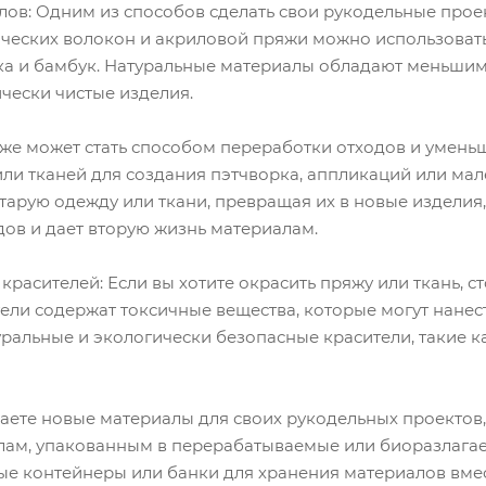
ов: Одним из способов сделать свои рукодельные прое
ических волокон и акриловой пряжи можно использовать
пака и бамбук. Натуральные материалы обладают меньши
чески чистые изделия.
же может стать способом переработки отходов и умень
ли тканей для создания пэтчворка, аппликаций или мале
тарую одежду или ткани, превращая их в новые изделия
дов и дает вторую жизнь материалам.
расителей: Если вы хотите окрасить пряжу или ткань, с
ели содержат токсичные вещества, которые могут нанес
ральные и экологически безопасные красители, такие к
аете новые материалы для своих рукодельных проектов,
алам, упакованным в перерабатываемые или биоразлага
е контейнеры или банки для хранения материалов вмес