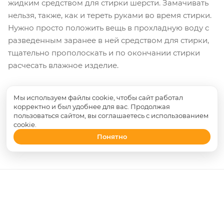
жидким средством для стирки шерсти. Замачивать
нельзя, также, как и тереть руками во время стирки.
Нужно просто положить вещь в прохладную воду с
разведенным заранее в ней средством для стирки,
тщательно прополоскать и по окончании стирки
расчесать влажное изделие.
Сушить рекомендуется на ровной поверхности в
Мы используем файлы cookie, чтобы сайт работал
горизонтальном виде при комнатной температуре.
корректно и был удобнее для вас. Продолжая
Ни в коем случае нельзя сушить на солнце. Вместо
пользоваться сайтом, вы соглашаетесь с использованием
cookie.
глажки лучше использовать отпаривание.
Понятно
НАЗАД К СПИСКУ