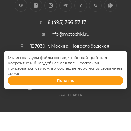
8 (495) 766-57-17
info@motochki.ru
127030, г. Москва, Новослободская
ул. дом 3
Мы используем файлы cookie, чтобы сайт работал
корректно и был удобнее для вас. Продолжая
пользоваться сайтом, вы соглашаетесь с использованием
ПОДПИСАТЬСЯ НА РАССЫЛКУ
cookie.
Понятно
ПОЛИТИКА КОНФИДЕНЦИАЛЬНОСТИ
КАРТА САЙТА
Моточки.ру © 2026 Все права защищены
Общество с ограниченной ответственностью «Силкетекс»
125047, Москва, 3-я Тверская Ямская 12-29 Москва,