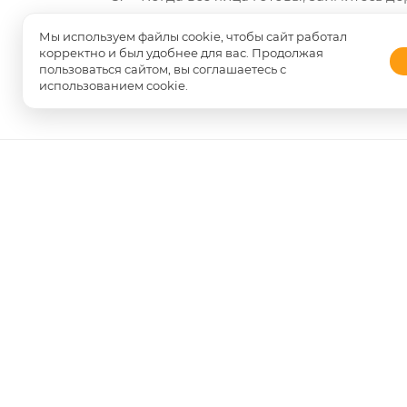
оставить как есть.
Мы используем файлы cookie, чтобы сайт работал
корректно и был удобнее для вас. Продолжая
9. И в конце нарядите веточки яйцами к
пользоваться сайтом, вы соглашаетесь с
использованием cookie.
НАЗАД К СПИСКУ
О КОМПАНИИ
ОБУЧЕНИЕ И ВЯЗАНИЕ НА ЗАКА