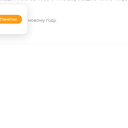
Понятно
ак елочку к новому году.
8 (495) 766-57-17
З