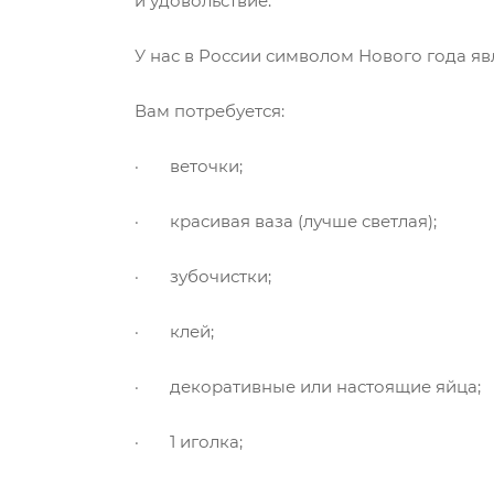
и удовольствие.
У нас в России символом Нового года явл
Вам потребуется:
· веточки;
· красивая ваза (лучше светлая);
· зубочистки;
· клей;
· декоративные или настоящие яйца;
· 1 иголка;