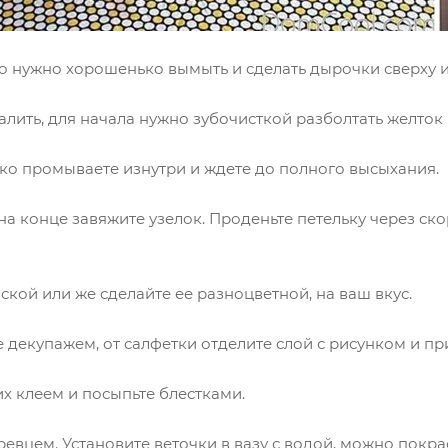
го нужно хорошенько вымыть и сделать дырочки сверху и
ить, для начала нужно зубочисткой разболтать желток 
о промываете изнутри и ждете до полного высыхания.
 на конце завяжите узелок. Проденьте петельку через ск
кой или же сделайте ее разноцветной, на ваш вкус.
те декупажем, от салфетки отделите слой с рисунком и пр
х клеем и посыпьте блестками.
евцем. Установите веточки в вазу с водой, можно покра