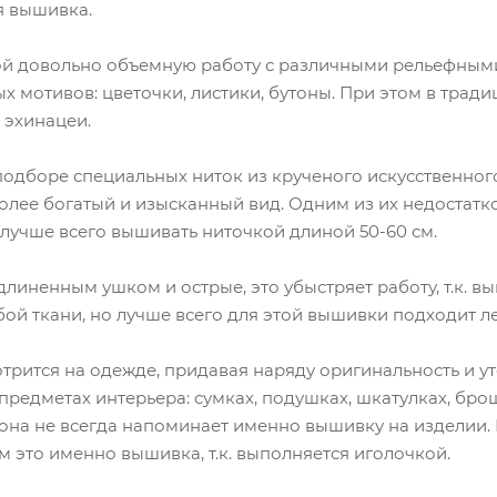
я вышивка.
ой довольно объемную работу с различными рельефным
х мотивов: цветочки, листики, бутоны. При этом в тра
 эхинацеи.
подборе специальных ниток из крученого искусственног
лее богатый и изысканный вид. Одним из их недостатко
лучше всего вышивать ниточкой длиной 50-60 см.
длиненным ушком и острые, это убыстряет работу, т.к. в
ой ткани, но лучше всего для этой вышивки подходит ле
трится на одежде, придавая наряду оригинальность и у
предметах интерьера: сумках, подушках, шкатулках, бро
она не всегда напоминает именно вышивку на изделии. 
 это именно вышивка, т.к. выполняется иголочкой.