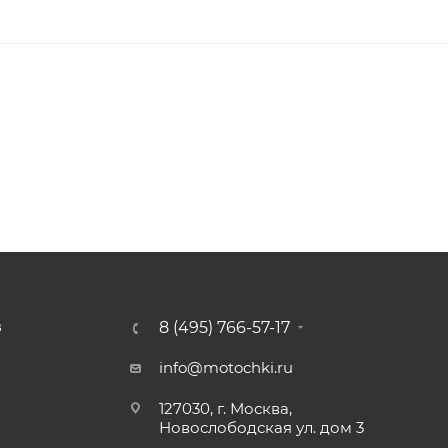
8 (495) 766-57-17
З
info@motochki.ru
127030, г. Москва,
Новослободская ул. дом 3