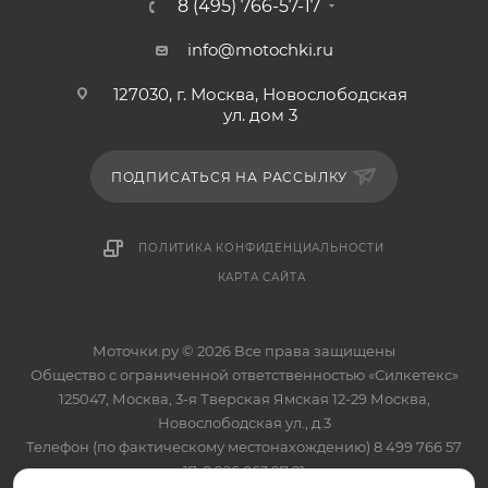
8 (495) 766-57-17
info@motochki.ru
127030, г. Москва, Новослободская
ул. дом 3
ПОДПИСАТЬСЯ НА РАССЫЛКУ
ПОЛИТИКА КОНФИДЕНЦИАЛЬНОСТИ
КАРТА САЙТА
Моточки.ру © 2026 Все права защищены
Общество с ограниченной ответственностью «Силкетекс»
125047, Москва, 3-я Тверская Ямская 12-29 Москва,
Новослободская ул., д.3
Телефон (по фактическому местонахождению) 8 499 766 57
17, 8 926 863 97 21