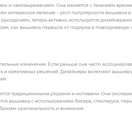
ем и самовыражением. Она меняется с течением времен
ем интересное явление – рост популярности вышивки в 
рукоделием, теперь активно используется дизайнерами 
трим, как вышивка перешла от подиума в повседневную 
ельные изменения. Если раньше она часто ассоциирова
ых и креативных решений. Дизайнеры включают вышивку 
ей.
тся традиционными узорами и мотивами. Они экспери
ся вышивка с использованием бисера, стекляруса, перь
бразам оригинальность и внимание.