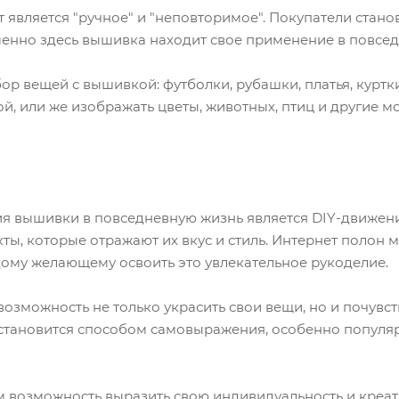
 является "ручное" и "неповторимое". Покупатели стано
енно здесь вышивка находит свое применение в повсе
 вещей с вышивкой: футболки, рубашки, платья, куртки
й, или же изображать цветы, животных, птиц и другие 
 вышивки в повседневную жизнь является DIY-движение
ы, которые отражают их вкус и стиль. Интернет полон 
ому желающему освоить это увлекательное рукоделие.
зможность не только украсить свои вещи, но и почувств
 становится способом самовыражения, особенно попул
 возможность выразить свою индивидуальность и креати