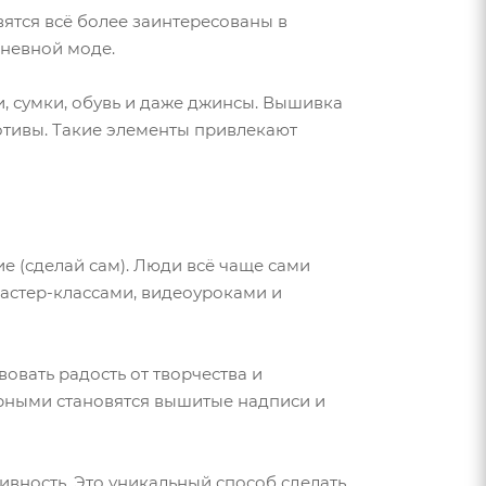
вятся всё более заинтересованы в
дневной моде.
, сумки, обувь и даже джинсы. Вышивка
мотивы. Такие элементы привлекают
 (сделай сам). Люди всё чаще сами
мастер-классами, видеоуроками и
овать радость от творчества и
ярными становятся вышитые надписи и
вность. Это уникальный способ сделать