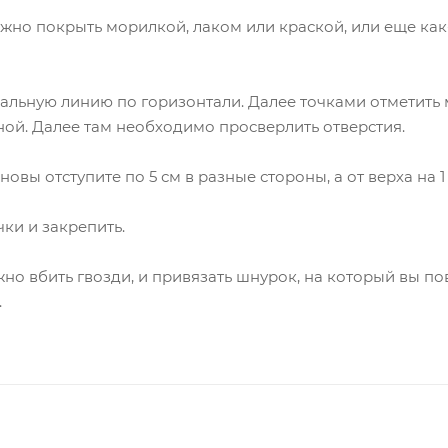
жно покрыть морилкой, лаком или краской, или еще как
льную линию по горизонтали. Далее точками отметить м
ной. Далее там необходимо просверлить отверстия.
вы отступите по 5 см в разные стороны, а от верха на 1 
ки и закрепить.
но вбить гвозди, и привязать шнурок, на который вы п
.