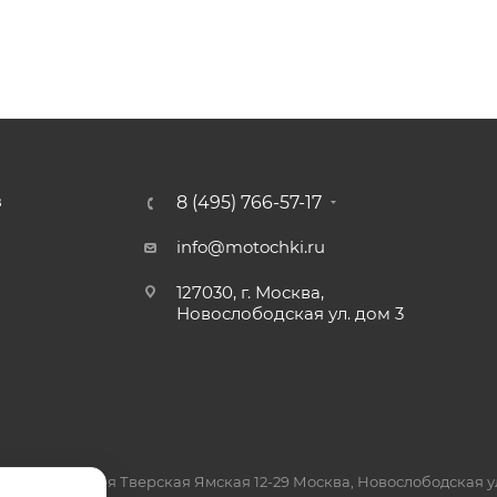
8 (495) 766-57-17
З
info@motochki.ru
127030, г. Москва,
Новослободская ул. дом 3
7, Москва, 3-я Тверская Ямская 12-29 Москва, Новослободская ул.