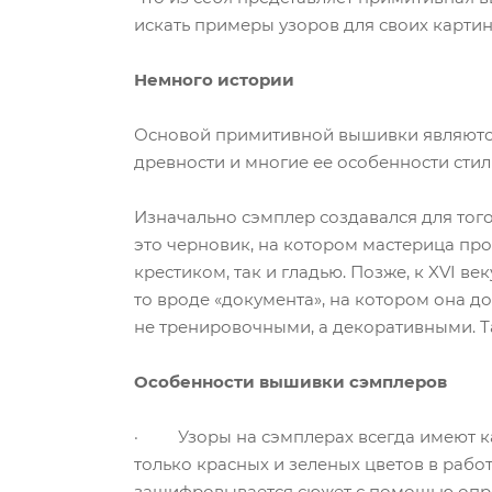
искать примеры узоров для своих картин?
Немного истории
Основой примитивной вышивки являются
древности и многие ее особенности сти
Изначально сэмплер создавался для того
это черновик, на котором мастерица пр
крестиком, так и гладью. Позже, к XVI 
то вроде «документа», на котором она д
не тренировочными, а декоративными. Т
Особенности вышивки сэмплеров
· Узоры на сэмплерах всегда имеют как
только красных и зеленых цветов в рабо
зашифровывается сюжет с помощью опре