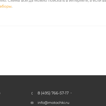
чно. Схемы всегда можно поискать в интернете, а если в
наборы
.
8 (495) 766-57-17
З
info@motochki.ru