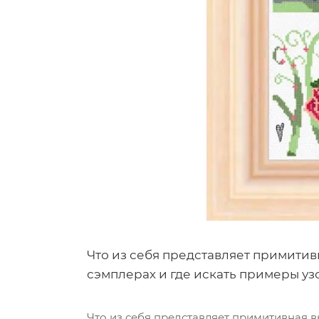
Что из себя представляет примитив
сэмплерах и где искать примеры узо
Что из себя представляет примитивная в