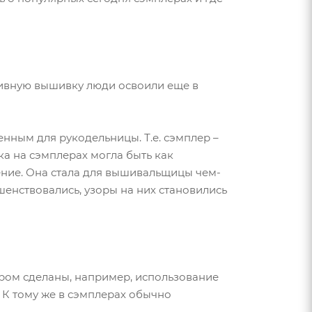
тивную вышивку люди освоили еще в
енным для рукодельницы. Т.е. сэмплер –
а на сэмплерах могла быть как
чение. Она стала для вышивальщицы чем-
шенствовались, узоры на них становились
ором сделаны, например, использование
 К тому же в сэмплерах обычно