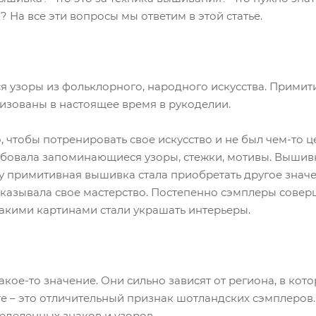
 На все эти вопросы мы ответим в этой статье.
 узоры из фольклорного, народного искусства. Прими
лизованы в настоящее время в рукоделии.
, чтобы потренировать свое искусство и не был чем-то ц
обовала запоминающиеся узоры, стежки, мотивы. Вышивк
веку примитивная вышивка стала приобретать другое зна
оказывала свое мастерство. Постепенно сэмплеры совер
акими картинами стали украшать интерьеры.
ое-то значение. Они сильно зависят от региона, в кот
те – это отличительный признак шотландских сэмплеров.
деленных знаков и узоров.