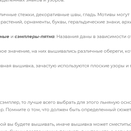
чные стежки, декоративные швы, гладь. Мотивы могут 
астений, орнаменты, буквы, геральдические знаки, архи
чные
и
сэмплеры-пятна
. Названия даны в зависимости 
значение, на них вышивались различные обереги, кото
ая вышивка, зачастую используются плоские узоры и п
сэмплер, то лучше всего выбрать для этого льняную осн
р. Помните о том, что должен быть определенный сюжет 
рой вы будете вышивать, иначе вышивка может сместиться