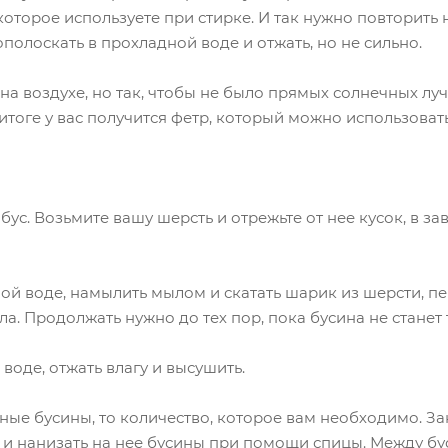
которое используете при стирке. И так нужно повторить 
полоскать в прохладной воде и отжать, но не сильно.
 воздухе, но так, чтобы не было прямых солнечных луч
 итоге у вас получится фетр, который можно использовать
ус. Возьмите вашу шерсть и отрежьте от нее кусок, в з
лой воде, намылить мылом и скатать шарик из шерсти, 
ла. Продолжать нужно до тех пор, пока бусина не стане
воде, отжать влагу и высушить.
ные бусины, то количество, которое вам необходимо. З
у и нанизать на нее бусины при помощи спицы. Между б