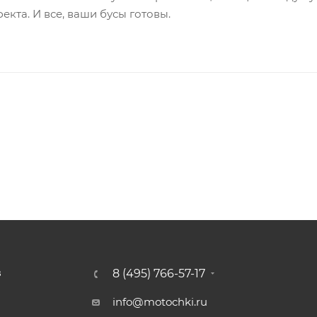
кта. И все, ваши бусы готовы.
8 (495) 766-57-17
З
info@motochki.ru