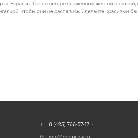
ая. Украсьте бант в центре сложенной желтой полосой, 
игалкой, чтобы они не распались. Сделайте красивый бан
8 (495) 766-57-17
З
info@motochki.ru