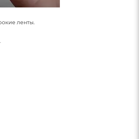
рокие ленты.
.