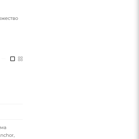
ржество
—
ема
nchor,