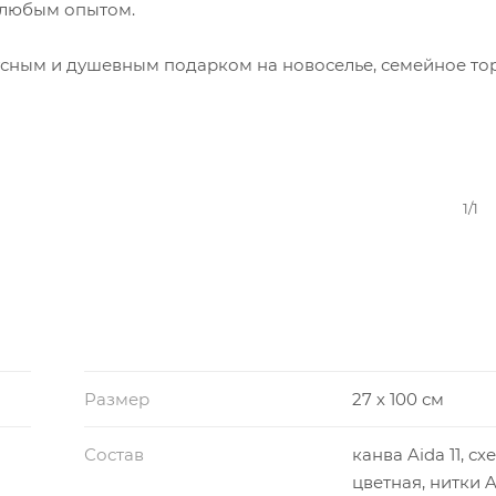
 любым опытом.
тусным и душевным подарком на новоселье, семейное то
1/1
Размер
27 х 100 см
Состав
канва Aida 11, сх
цветная, нитки A