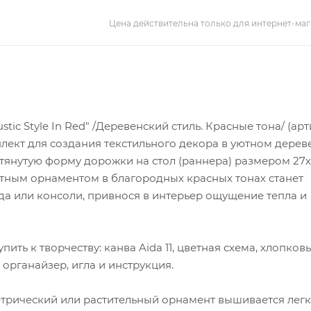
Цена действительна только для интернет-маг
ic Style In Red" /Деревенский стиль. Красные тона/ (ар
плект для создания текстильного декора в уютном дере
тянутую форму дорожки на стол (раннера) размером 27х
тным орнаментом в благородных красных тонах станет
а или консоли, привнося в интерьер ощущение тепла и
ить к творчеству: канва Aida 11, цветная схема, хлопков
органайзер, игла и инструкция.
трический или растительный орнамент вышивается легк