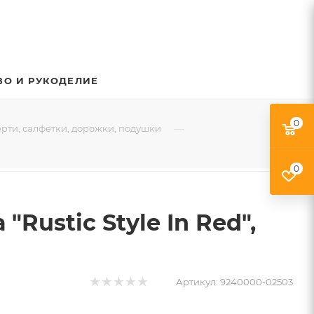
ВО И РУКОДЕЛИЕ
0
—
рти, салфетки, дорожки, подушки
0
ustic Style In Red",
Артикул:
9240000-02503