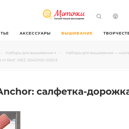
ТЬЕ
АКСЕССУАРЫ
ВЫШИВАНИЕ
ТВОРЧЕСТ
—
—
Наборы для вышивания
Наборы для вышивания — скате
 In Red", MEZ, 9240000-02503
chor: салфетка-дорожка "R