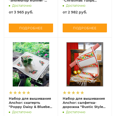
"Snowdrop Runner"
"Christmas Tulips
40*85 см, MEZ Венгрия,
Runner" 29*110 см, MEZ
Достаточно
Достаточно
9240000-03108
Венгрия, 9240000-
от
3 965 руб.
от
2 982 руб.
02537
ПОДРОБНЕЕ
ПОДРОБНЕЕ
Набор для вышивания
Набор для вышивания
Anchor: скатерть
Anchor: салфетка-
"Poppy Daisy & Bluebell
дорожка "Rustic Style
Table", MEZ, 9240000-
In Red", MEZ, 9240000-
Достаточно
Достаточно
03303
02503