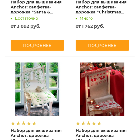
Набор для вышивания
Набор для вышивания
Anchor: салфетка-
Anchor: салфетка-
дорожка "Santa &
дорожка "Christmas
Sledge", MEZ Венгрия,
Candy" 27*80 см, MEZ
Достаточно
Много
9240000-02502
Венгрия, 9240000-
от
3 092 руб.
от
1 762 руб.
03530
ПОДРОБНЕЕ
ПОДРОБНЕЕ
Набор для вышивания
Набор для вышивания
Anchor: дорожка
Anchor: дорожка