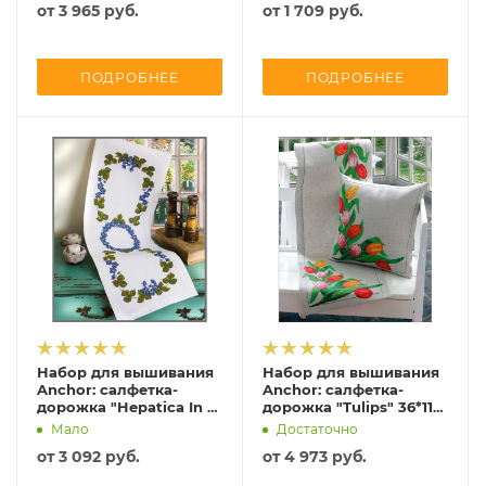
от
3 965 руб.
от
1 709 руб.
ПОДРОБНЕЕ
ПОДРОБНЕЕ
Набор для вышивания
Набор для вышивания
Anchor: салфетка-
Anchor: салфетка-
дорожка "Hepatica In A
дорожка "Tulips" 36*112
Ring", MEZ, 9240000-
см, MEZ, 9240000-02104
Мало
Достаточно
02111
от
3 092 руб.
от
4 973 руб.