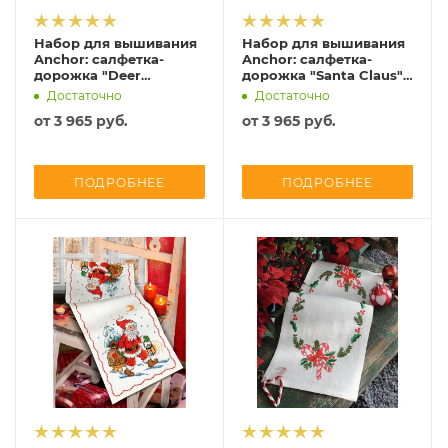
Набор для вышивания
Набор для вышивания
Anchor: салфетка-
Anchor: салфетка-
дорожка "Deer
дорожка "Santa Claus",
Suppers" 40*100 см,
MEZ Венгрия, 9240000-
Достаточно
Достаточно
MEZ Венгрия, 9240000-
02507
от
3 965 руб.
от
3 965 руб.
03505
ПОДРОБНЕЕ
ПОДРОБНЕЕ