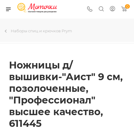
0
Наборы спиц и крючков Prym
Ножницы д/
вышивки-"Аист" 9 см,
позолоченные,
"Профессионал"
высшее качество,
611445