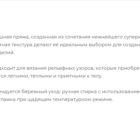
шная пряжа, созданная из сочетания нежнейшего супер
атная текстура делают её идеальным выбором для созда
делий.
дходит для вязания рельефных узоров, которые приобре
ся лёгкими, тёплыми и приятными к телу.
ендуется бережный уход: ручная стирка с использовани
я глажка при щадящем температурном режиме.