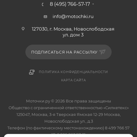
8 (495) 766-57-17
info@motochki.ru
127030, г. Москва, Новослободская
ул. дом 3
ПОДПИСАТЬСЯ НА РАССЫЛКУ
ПОЛИТИКА КОНФИДЕНЦИАЛЬНОСТИ
КАРТА САЙТА
Моточки.ру © 2026 Все права защищены
Общество с ограниченной ответственностью «Силкетекс»
125047, Москва, 3-я Тверская Ямская 12-29 Москва,
Новослободская ул., д.3
Телефон (по фактическому местонахождению) 8 499 766 57
17, 8 926 863 97 21