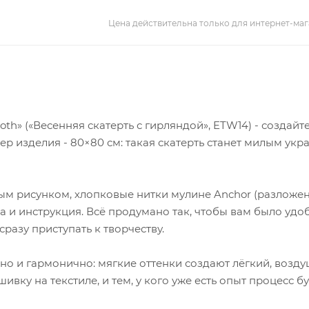
Цена действительна только для интернет-маг
oth» («Весенняя скатерть с гирляндой», ETW14) - создайт
р изделия - 80×80 см: такая скатерть станет милым ук
нным рисунком, хлопковые нитки мулине Anchor (разложе
ма и инструкция. Всё продумано так, чтобы вам было удо
разу приступать к творчеству.
жно и гармонично: мягкие оттенки создают лёгкий, возд
ивку на текстиле, и тем, у кого уже есть опыт процесс б