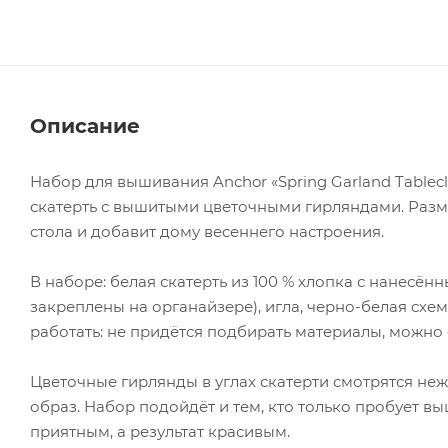
Описание
Набор для вышивания Anchor «Spring Garland Tablecl
скатерть с вышитыми цветочными гирляндами. Разме
стола и добавит дому весеннего настроения.
В наборе: белая скатерть из 100 % хлопка с нанесё
закреплены на органайзере), игла, черно-белая схе
работать: не придётся подбирать материалы, можно с
Цветочные гирлянды в углах скатерти смотрятся не
образ. Набор подойдёт и тем, кто только пробует выш
приятным, а результат красивым.