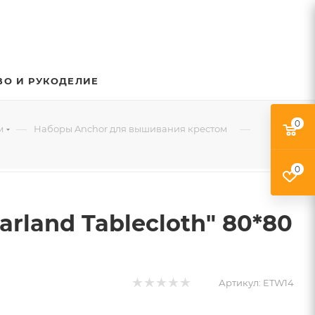
ВО И РУКОДЕЛИЕ
0
—
—
м
Наборы Anchor для вышивания крестом
0
rland Tablecloth" 80*80
Артикул:
ETW14