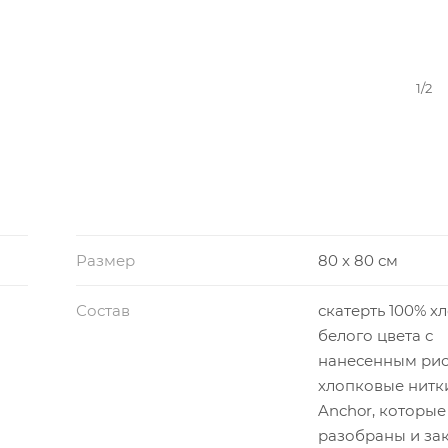
1/2
Размер
80 x 80 см
Состав
скатерть 100% х
белого цвета с
нанесенным рис
хлопковые нитк
Anchor, которые
разобраны и за