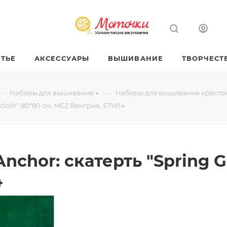
ТЬЕ
АКСЕССУАРЫ
ВЫШИВАНИЕ
ТВОРЧЕСТ
—
—
Наборы для вышивания
Наборы для вышивания кресто
cloth" 80*80 см, MEZ Венгрия, ETW14
chor: скатерть "Spring Ga
4