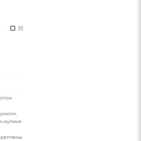
—
лопок
унком,
и мулине
креплены