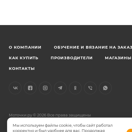
О КОМПАНИИ
ОБУЧЕНИЕ И ВЯЗАНИЕ НА ЗАКА
КАК КУПИТЬ
ПРОИЗВОДИТЕЛИ
МАГАЗИНЫ
КОНТАКТЫ
Моточки.ру © 2026 Все права защищены
Общество с ограниченной ответственностью «Силкетекс» 12504
Мы используем файлы cookie, чтобы сайт работал
Телефон (по фактическому местонахождению) 8 499 766 57 17, 8
корректно и был удобнее для вас. Продолжая