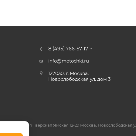
8 (495) 766-57-17
З
info@motochki.ru
127030, г. Москва,
Новослободская ул. дом 3
7, Москва, 3-я Тверская Ямская 12-29 Москва, Новослободская ул.
 926 863 97 21