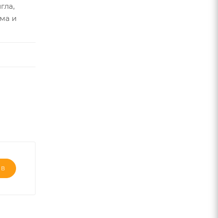
гла,
ма и
ЫВ